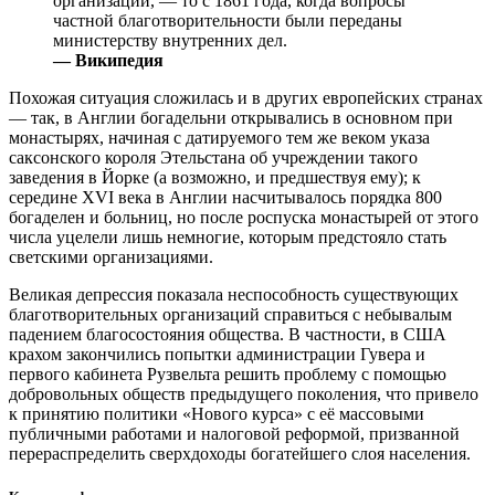
организаций, — то с 1861 года, когда вопросы
частной благотворительности были переданы
министерству внутренних дел.
— Википедия
Похожая ситуация сложилась и в других европейских странах
— так, в Англии богадельни открывались в основном при
монастырях, начиная с датируемого тем же веком указа
саксонского короля Этельстана об учреждении такого
заведения в Йорке (а возможно, и предшествуя ему); к
середине XVI века в Англии насчитывалось порядка 800
богаделен и больниц, но после роспуска монастырей от этого
числа уцелели лишь немногие, которым предстояло стать
светскими организациями.
Великая депрессия показала неспособность существующих
благотворительных организаций справиться с небывалым
падением благосостояния общества. В частности, в США
крахом закончились попытки администрации Гувера и
первого кабинета Рузвельта решить проблему с помощью
добровольных обществ предыдущего поколения, что привело
к принятию политики «Нового курса» с её массовыми
публичными работами и налоговой реформой, призванной
перераспределить сверхдоходы богатейшего слоя населения.